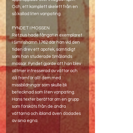
Och, ett komplett skelett från en
så kallad liten vanpating.
FYNDET I MOSSEN
Retzius hade fångat in exemplaret
i Simrishamn 1762 där han vid den
tiden drev ett apotek, samtidigt
som han studerade Smålands
mossar. Fyndet gjorde att han blev
alltmer intresserad av vättar och
då framför allt dem med
missbildningar som skulle bli
betecknad som liten vanpating.
Hans texter berättar om en grupp
som försköts från de andra
vättarna och ibland även dödades
av sina egna.