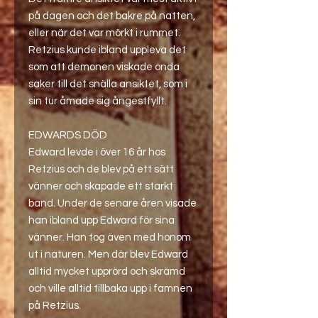
på dagen och det bakre på natten,
eller när det var mörkt i rummet.
Retzius kunde ibland uppleva det
som att demonen viskade onda
saker till det snälla ansiktet, som i
sin tur åmade sig ångestfyllt.
EDWARDS DÖD
Edward levde i över 16 år hos
Retzius och de blev på ett sätt
vänner och skapade ett starkt
band. Under de senare åren visade
han ibland upp Edward för sina
vänner. Han tog även med honom
ut i naturen. Men där blev Edward
alltid mycket upprörd och skrämd
och ville alltid tillbaka upp i famnen
på Retzius.