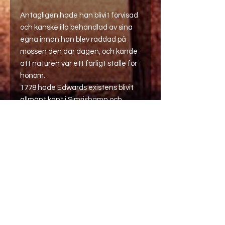
Antagligen hade han blivit förvisad
och kanske illa behandlad av sina
egna innan han blev räddad på
mossen den där dagen, och kände
att naturen var ett farligt ställe för
honom.
1778 hade Edwards existens blivit
allmänt känt i Simrishamn och
röster höjdes mot att ett skogens
väsen hölls i samma lokaler som
apoteket. Retzius försökte
övertyga stadsborna att det inte
var någon fara och att Edward inte
utgav något som helst hot mot
hälsan.
Trots det blev det snart en alltmer
hotfull stämning och Retzius