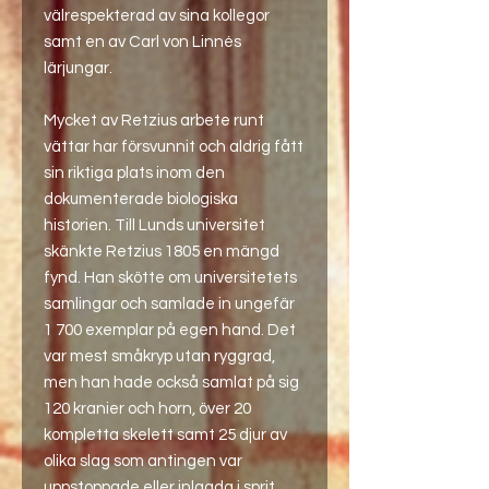
välrespekterad av sina kollegor
samt en av Carl von Linnés
lärjungar.
Mycket av Retzius arbete runt
vättar har försvunnit och aldrig fått
sin riktiga plats inom den
dokumenterade biologiska
historien. Till Lunds universitet
skänkte Retzius 1805 en mängd
fynd. Han skötte om universitetets
samlingar och samlade in ungefär
1 700 exemplar på egen hand. Det
var mest småkryp utan ryggrad,
men han hade också samlat på sig
120 kranier och horn, över 20
kompletta skelett samt 25 djur av
olika slag som antingen var
uppstoppade eller inlagda i sprit.