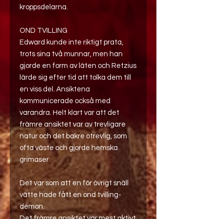
kroppsdelarna.
OND TVILLING
Edward kunde inte riktigt prata,
trots sina två munnar, men han
gjorde en form av läten och Retzius
lärde sig efter tid att tolka dem till
en viss del. Ansiktena
kommunicerade också med
varandra. Helt klart var att det
främre ansiktet var av trevligare
natur och det bakre otrevlig, som
ofta väste och gjorde hemska
grimaser.
Det var som att en för övrigt snäll
vätte hade fått en ond tvilling-
demon.
Det främre ansiktet var mest aktivt