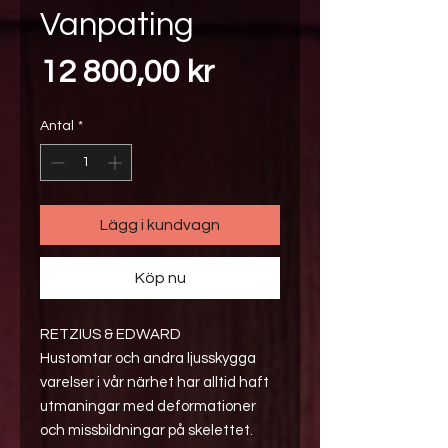
Vanpating
Pris
12 800,00 kr
Antal
*
Lägg i kundvagn
Köp nu
RETZIUS & EDWARD
Hustomtar och andra ljusskygga
varelser i vår närhet har alltid haft
utmaningar med deformationer
och missbildningar på skelettet.