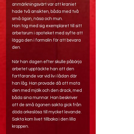
anmärkningsvärt var att kraniet
hade två ansikten, båda med två
små ögon, näsa och mun.
Han tog med sig exemplaret till sitt
arbetsrum i apoteket med syfte att
lägga den i formalin för att bevara
den.
När han dagen efter skulle påbörja
arbetet upptäckte han att den
fortfarande var vid liv i lådan där
han låg. Han provade då att mata
den med mjölk och den drack, med
båda sina munnar. Han beskriver
att de små ögonen sakta gick från
döda orkeslösa till mycket levande.
Sakta kom livet tillbaka i den lilla
kroppen.